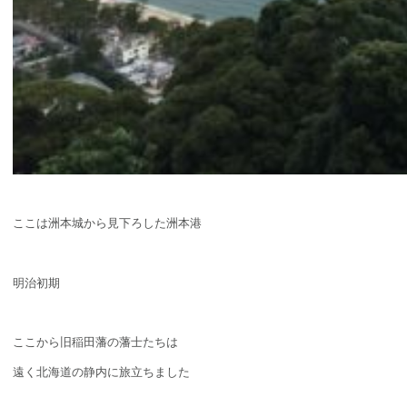
ここは洲本城から見下ろした洲本港
明治初期
ここから旧稲田藩の藩士たちは
遠く北海道の静内に旅立ちました