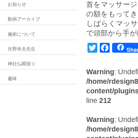
首をマッサージ
お知らせ
の額をもってき
動画アーカイブ
しばらくマッサ
で頭部から手が
施術について
Twitter
Faceb
Sha
矢野幸夫先生
神社仏閣巡り
Warning
: Undef
趣味
/home/rdesign8
content/plugi
line
212
Warning
: Undef
/home/rdesign8