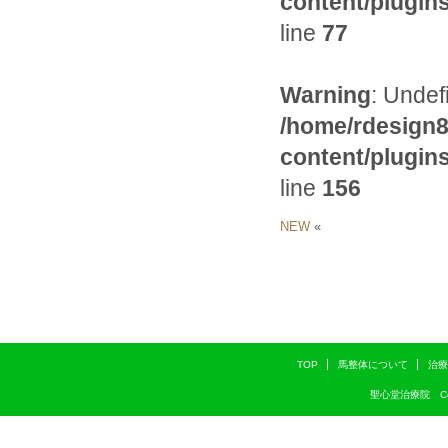
content/plugi
line
77
Warning
: Undef
/home/rdesign8
content/plugi
line
156
NEW
«
TOP
馬整体について
治療
聖心堂治療院 Copyri