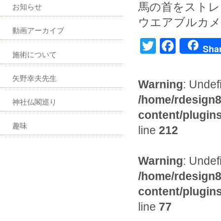
馬の首をストレ
お知らせ
ウエアブルカメ
動画アーカイブ
Twitter
Faceb
Sha
施術について
矢野幸夫先生
Warning
: Undef
/home/rdesign8
神社仏閣巡り
content/plugi
趣味
line
212
Warning
: Undef
/home/rdesign8
content/plugi
line
77