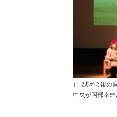
↑ 試写会後の
中央が岡部幸雄