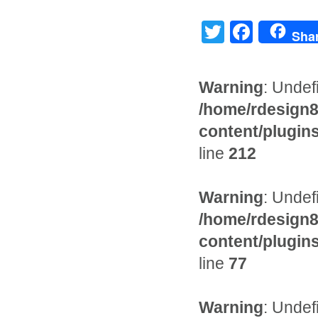
Twitter
Faceb
Sha
Warning
: Undef
/home/rdesign8
content/plugi
line
212
Warning
: Undef
/home/rdesign8
content/plugi
line
77
Warning
: Undef