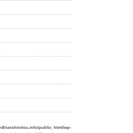
n8/seishindou.info/public_html/wp-